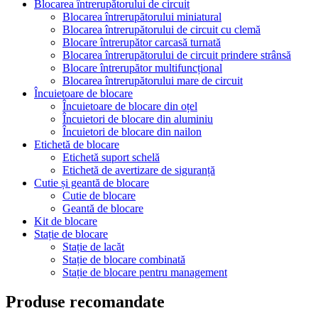
Blocarea întrerupătorului de circuit
Blocarea întrerupătorului miniatural
Blocarea întrerupătorului de circuit cu clemă
Blocare întrerupător carcasă turnată
Blocarea întrerupătorului de circuit prindere strânsă
Blocare întrerupător multifuncțional
Blocarea întrerupătorului mare de circuit
Încuietoare de blocare
Încuietoare de blocare din oțel
Încuietori de blocare din aluminiu
Încuietori de blocare din nailon
Etichetă de blocare
Etichetă suport schelă
Etichetă de avertizare de siguranță
Cutie și geantă de blocare
Cutie de blocare
Geantă de blocare
Kit de blocare
Stație de blocare
Stație de lacăt
Stație de blocare combinată
Stație de blocare pentru management
Produse recomandate