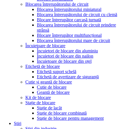
Blocarea întrerupătorului de circuit
Blocarea întrerupătorului miniatural
Blocarea întrerupătorului de circuit cu clemă
Blocare întrerupător carcasă turnată
Blocarea întrerupătorului de circuit prindere
strânsă
Blocare întrerupător multifuncțional
Blocarea întrerupătorului mare de circuit
Încuietoare de blocare
Încuietori de blocare din aluminiu
Încuietori de blocare din nailon
Încuietoare de blocare din oțel
Etichetă de blocare
Etichetă suport schelă
Etichetă de avertizare de siguranță
Cutie și geantă de blocare
Cutie de blocare
Geantă de blocare
Kit de blocare
Stație de blocare
Stație de lacăt
Stație de blocare combinată
Stație de blocare pentru management
Ştiri
Știri din industrie