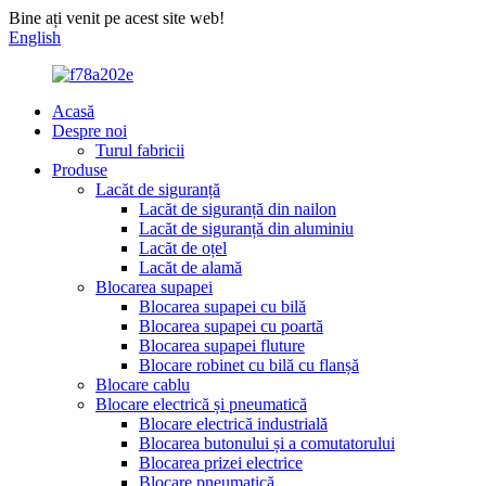
Bine ați venit pe acest site web!
English
Acasă
Despre noi
Turul fabricii
Produse
Lacăt de siguranță
Lacăt de siguranță din nailon
Lacăt de siguranță din aluminiu
Lacăt de oțel
Lacăt de alamă
Blocarea supapei
Blocarea supapei cu bilă
Blocarea supapei cu poartă
Blocarea supapei fluture
Blocare robinet cu bilă cu flanșă
Blocare cablu
Blocare electrică și pneumatică
Blocare electrică industrială
Blocarea butonului și a comutatorului
Blocarea prizei electrice
Blocare pneumatică