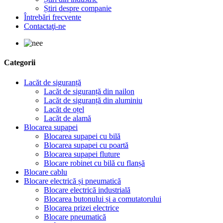
Știri despre companie
Întrebări frecvente
Contactaţi-ne
Categorii
Lacăt de siguranță
Lacăt de siguranță din nailon
Lacăt de siguranță din aluminiu
Lacăt de oțel
Lacăt de alamă
Blocarea supapei
Blocarea supapei cu bilă
Blocarea supapei cu poartă
Blocarea supapei fluture
Blocare robinet cu bilă cu flanșă
Blocare cablu
Blocare electrică și pneumatică
Blocare electrică industrială
Blocarea butonului și a comutatorului
Blocarea prizei electrice
Blocare pneumatică