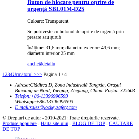
Buton de blocare pentru oprire de
urgență SBL01M-D25
Culoare: Transparent
Se potrivește cu butonul de oprire de urgență prin
presare sau șurub
Înălțime: 31,6 mm; diametru exterior: 49,6 mm;
diametru interior 25 mm
anchetă
detaliu
1
2
3
4
Următorul >
>>
Pagina 1 / 4
Adresa:
Clădirea D, Zona Industrială Tangxia, Orașul
Baixiang de Nord, Yueqing, Zhejiang, China. Poștal: 325603
Telefon:
+86-13396996593
Whatsapp:
+86-13396996593
E-mail:
sales@lockeysafety.com
© Drepturi de autor - 2010-2021: Toate drepturile rezervate.
Produse populare
-
Harta site-ului
-
BLOG DE TOP
-
CĂUTARE
DE TOP