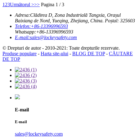
1
2
3
Următorul >
>>
Pagina 1 / 3
Adresa:
Clădirea D, Zona Industrială Tangxia, Orașul
Baixiang de Nord, Yueqing, Zhejiang, China. Poștal: 325603
Telefon:
+86-13396996593
Whatsapp:
+86-13396996593
E-mail:
sales@lockeysafety.com
© Drepturi de autor - 2010-2021: Toate drepturile rezervate.
Produse populare
-
Harta site-ului
-
BLOG DE TOP
-
CĂUTARE
DE TOP
E-mail
E-mail
sales@lockeysafety.com