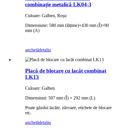
combinație metalică LK04-3
Culoare: Galben, Roșu
Dimensiune: 580 mm (lățime)
×
430 mm (Î)
×
90
mm (A)
anchetă
detaliu
Placă de blocare cu lacăt combinat
LK13
Culoare: Galben
Dimensiuni: 597 mm (Î) × 292 mm (L)
Poate găzdui lacăte, zăvoare, etichete de blocare
etc.
anchetă
detaliu