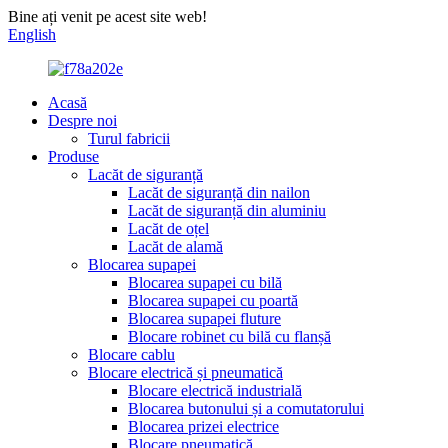
Bine ați venit pe acest site web!
English
Acasă
Despre noi
Turul fabricii
Produse
Lacăt de siguranță
Lacăt de siguranță din nailon
Lacăt de siguranță din aluminiu
Lacăt de oțel
Lacăt de alamă
Blocarea supapei
Blocarea supapei cu bilă
Blocarea supapei cu poartă
Blocarea supapei fluture
Blocare robinet cu bilă cu flanșă
Blocare cablu
Blocare electrică și pneumatică
Blocare electrică industrială
Blocarea butonului și a comutatorului
Blocarea prizei electrice
Blocare pneumatică