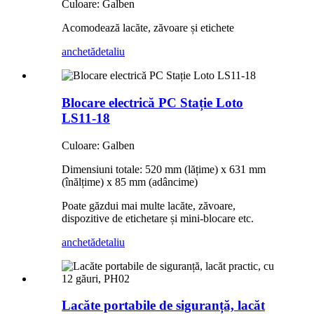
Culoare: Galben
Acomodează lacăte, zăvoare și etichete
anchetă
detaliu
Blocare electrică PC Stație Loto
LS11-18
Culoare: Galben
Dimensiuni totale: 520 mm (lățime) x 631 mm
(înălțime) x 85 mm (adâncime)
Poate găzdui mai multe lacăte, zăvoare,
dispozitive de etichetare și mini-blocare etc.
anchetă
detaliu
Lacăte portabile de siguranță, lacăt