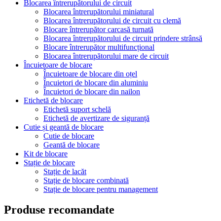
Blocarea întrerupătorului de circuit
Blocarea întrerupătorului miniatural
Blocarea întrerupătorului de circuit cu clemă
Blocare întrerupător carcasă turnată
Blocarea întrerupătorului de circuit prindere strânsă
Blocare întrerupător multifuncțional
Blocarea întrerupătorului mare de circuit
Încuietoare de blocare
Încuietoare de blocare din oțel
Încuietori de blocare din aluminiu
Încuietori de blocare din nailon
Etichetă de blocare
Etichetă suport schelă
Etichetă de avertizare de siguranță
Cutie și geantă de blocare
Cutie de blocare
Geantă de blocare
Kit de blocare
Stație de blocare
Stație de lacăt
Stație de blocare combinată
Stație de blocare pentru management
Produse recomandate