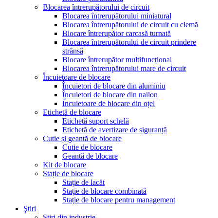
Blocarea întrerupătorului de circuit
Blocarea întrerupătorului miniatural
Blocarea întrerupătorului de circuit cu clemă
Blocare întrerupător carcasă turnată
Blocarea întrerupătorului de circuit prindere
strânsă
Blocare întrerupător multifuncțional
Blocarea întrerupătorului mare de circuit
Încuietoare de blocare
Încuietori de blocare din aluminiu
Încuietori de blocare din nailon
Încuietoare de blocare din oțel
Etichetă de blocare
Etichetă suport schelă
Etichetă de avertizare de siguranță
Cutie și geantă de blocare
Cutie de blocare
Geantă de blocare
Kit de blocare
Stație de blocare
Stație de lacăt
Stație de blocare combinată
Stație de blocare pentru management
Ştiri
Știri din industrie