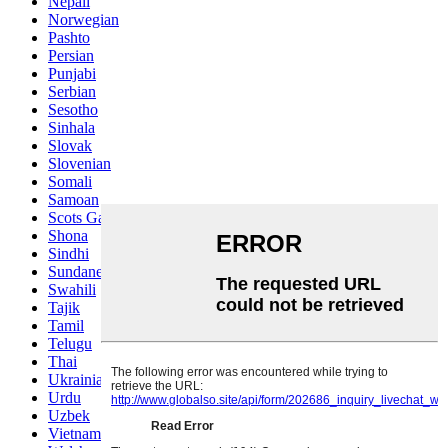
Nepali
Norwegian
Pashto
Persian
Punjabi
Serbian
Sesotho
Sinhala
Slovak
Slovenian
Somali
Samoan
Scots Gaelic
Shona
Sindhi
Sundanese
Swahili
Tajik
Tamil
Telugu
Thai
Ukrainian
Urdu
Uzbek
Vietnamese