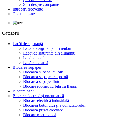
Știri despre companie
Întrebări frecvente
Contactaţi-ne
Categorii
Lacăt de siguranță
Lacăt de siguranță din nailon
Lacăt de siguranță din aluminiu
Lacăt de oțel
Lacăt de alamă
Blocarea supapei
Blocarea supapei cu bilă
Blocarea supapei cu poartă
Blocarea supapei fluture
Blocare robinet cu bilă cu flanșă
Blocare cablu
Blocare electrică și pneumatică
Blocare electrică industrială
Blocarea butonului și a comutatorului
Blocarea prizei electrice
Blocare pneumatică