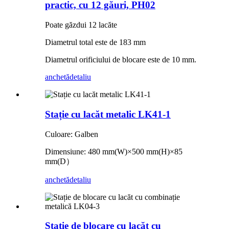
practic, cu 12 găuri, PH02
Poate găzdui 12 lacăte
Diametrul total este de 183 mm
Diametrul orificiului de blocare este de 10 mm.
anchetă
detaliu
Stație cu lacăt metalic LK41-1
Culoare: Galben
Dimensiune: 480 mm
(
W
)×
500 mm
(
H
)×
85
mm
(
D
）
anchetă
detaliu
Stație de blocare cu lacăt cu