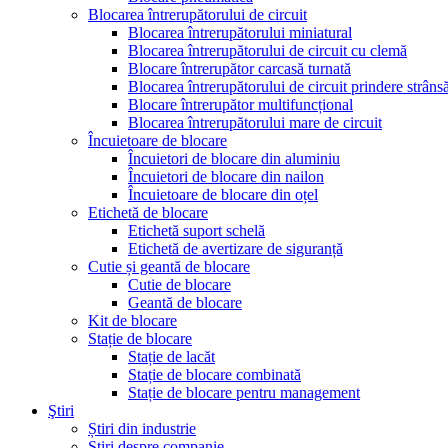
Blocarea întrerupătorului de circuit
Blocarea întrerupătorului miniatural
Blocarea întrerupătorului de circuit cu clemă
Blocare întrerupător carcasă turnată
Blocarea întrerupătorului de circuit prindere strâns
Blocare întrerupător multifuncțional
Blocarea întrerupătorului mare de circuit
Încuietoare de blocare
Încuietori de blocare din aluminiu
Încuietori de blocare din nailon
Încuietoare de blocare din oțel
Etichetă de blocare
Etichetă suport schelă
Etichetă de avertizare de siguranță
Cutie și geantă de blocare
Cutie de blocare
Geantă de blocare
Kit de blocare
Stație de blocare
Stație de lacăt
Stație de blocare combinată
Stație de blocare pentru management
Ştiri
Știri din industrie
Știri despre companie