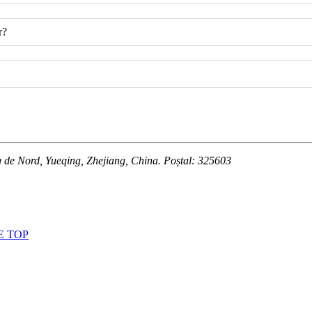
r?
g de Nord, Yueqing, Zhejiang, China. Poștal: 325603
E TOP