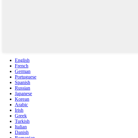
English
French
German
Portuguese
Spanish
Russian
Japanese
Korean
Arabic
Irish
Greek
Turkish
Italian
Danish
Romanian