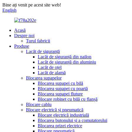
Bine ați venit pe acest site web!
English
Acasă
Despre noi
Turul fabricii
Produse
Lacăt de siguranță
Lacăt de siguranță din nailon
Lacăt de siguranță din aluminiu
Lacăt de oțel
Lacăt de alamă
Blocarea supapelor
Blocarea supapei cu bilă
Blocarea supapei cu poartă
Blocarea supapei fluture
Blocare robinet cu bilă cu flanșă
Blocare cablu
Blocare electrică și pneumatică
Blocare electrică industrială
Blocarea butonului și a comutatorului
Blocarea prizei electrice
Blocare pneumatică