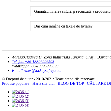
Garantați livrarea sigură și securizată a produselo
Dar cum rămâne cu taxele de livrare?
Adresa:
Clădirea D, Zona Industrială Tangxia, Orașul Baixian
Telefon:
+86-13396996593
Whatsapp:
+86-13396996593
E-mail:
sales@lockeysafety.com
© Drepturi de autor - 2010-2021: Toate drepturile rezervate.
Produse populare
-
Harta site-ului
-
BLOG DE TOP
-
CĂUTARE D