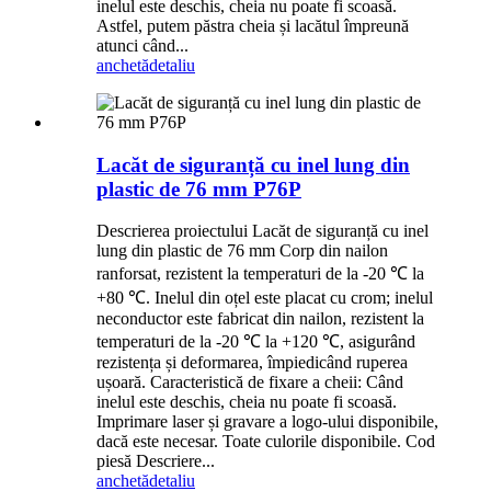
inelul este deschis, cheia nu poate fi scoasă.
Astfel, putem păstra cheia și lacătul împreună
atunci când...
anchetă
detaliu
Lacăt de siguranță cu inel lung din
plastic de 76 mm P76P
Descrierea proiectului Lacăt de siguranță cu inel
lung din plastic de 76 mm Corp din nailon
ranforsat, rezistent la temperaturi de la -20 ℃ la
+80 ℃. Inelul din oțel este placat cu crom; inelul
neconductor este fabricat din nailon, rezistent la
temperaturi de la -20 ℃ la +120 ℃, asigurând
rezistența și deformarea, împiedicând ruperea
ușoară. Caracteristică de fixare a cheii: Când
inelul este deschis, cheia nu poate fi scoasă.
Imprimare laser și gravare a logo-ului disponibile,
dacă este necesar. Toate culorile disponibile. Cod
piesă Descriere...
anchetă
detaliu