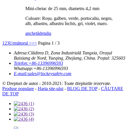
Mini-cheiac de 25 mm, diametru 4,2 mm
Culoare: Roșu, galben, verde, portocaliu, negru,
alb, albastru, albastru închis, gri, violet, maro.
anchetă
detaliu
1
2
3
Următorul >
>>
Pagina 1 / 3
Adresa:
Clădirea D, Zona Industrială Tangxia, Orașul
Baixiang de Nord, Yueqing, Zhejiang, China. Poștal: 325603
Telefon:
+86-13396996593
Whatsapp:
+86-13396996593
E-mail:
sales@lockeysafety.com
© Drepturi de autor - 2010-2021: Toate drepturile rezervate.
Produse populare
-
Harta site-ului
-
BLOG DE TOP
-
CĂUTARE
DE TOP