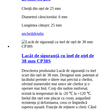
Cheiță din oțel de 25 mm
Diametrul căruciorului: 6 mm
Lungimea cătușei: 25 mm
anchetă
detaliu
Lacăt de siguranță cu inel de oțel de
38 mm CP38S
Descrierea produsului Lacăt de siguranță cu inel
scurt din oțel de 38 mm. Designul unic patentat al
lacătului permite o tăiere mai precisă a cheilor,
oferind numerotări mai unice ale cheilor și o
operare mai lină. Corp din nailon ranforsat,
rezistă la temperaturi de la -20 ℃ la +120 ℃.
Inelul din oțel este placat cu crom, asigurând
rezistența și deformarea, ceea ce împiedică
ruperea ușoară. Funcție de reținere a cheii: Când