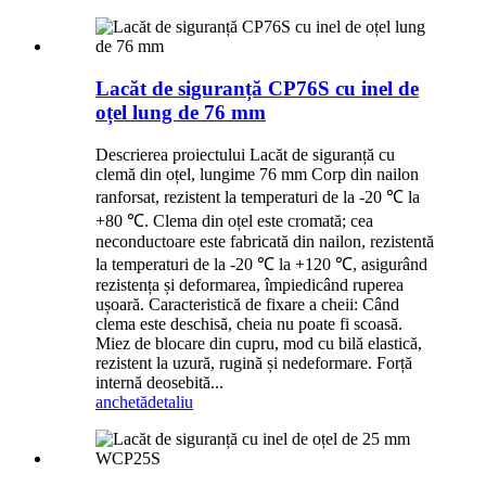
Lacăt de siguranță CP76S cu inel de
oțel lung de 76 mm
Descrierea proiectului Lacăt de siguranță cu
clemă din oțel, lungime 76 mm Corp din nailon
ranforsat, rezistent la temperaturi de la -20 ℃ la
+80 ℃. Clema din oțel este cromată; cea
neconductoare este fabricată din nailon, rezistentă
la temperaturi de la -20 ℃ la +120 ℃, asigurând
rezistența și deformarea, împiedicând ruperea
ușoară. Caracteristică de fixare a cheii: Când
clema este deschisă, cheia nu poate fi scoasă.
Miez de blocare din cupru, mod cu bilă elastică,
rezistent la uzură, rugină și nedeformare. Forță
internă deosebită...
anchetă
detaliu