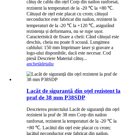
cătuș de cablu din oțel Corp din nailon ranforsat,
rezistent la temperaturi de la -20 ℃ la +80 ℃.
Cătușul de oțel este placat cu crom; cătușul
neconductor este fabricat din nailon, rezistent la
temperaturi de la -20 ℃ la +120 ℃, asigurând
rezistența și deformarea, nu se rupe ușor.
Caracteristică de fixare a cheii: Când cătușul este
deschis, cheia nu poate fi scoasă. Lungimea
cablului: 150 mm Imprimare laser și gravare a
logo-ului disponibile, dacă este necesar. Cod
piesă Descriere Material cătuș...
anchetă
detaliu
Lacăt de siguranță din oțel rezistent la
praf de 38 mm P38SDP
Descrierea proiectului Lacăt de siguranță din oțel
rezistent la praf de 38 mm Corp din nailon
ranforsat, rezistent la temperaturi de la -20 ℃ la
+80 ℃. Lacătul din oțel este placat cu crom;
lacătul neconductor este fabricat din nailon,