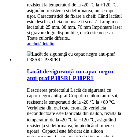
rezistent la temperaturi de la -20 ℃ la +120 ℃,
asigurând rezistența și deformarea, nu se rupe
ușor. Caracteristică de fixare a cheii: Când lacătul
este deschis, cheia nu poate fi scoasă. Lungimea
lacătului: 25 mm, 38 mm, 76 mm Imprimare laser
și gravare logo disponibile, dacă este necesar.
Toate culorile diferite...
anchetă
detaliu
Lacăt de siguranță cu capac negru
anti-praf P38SR1 P38PR1
Descrierea proiectului Lacăt de siguranță cu
capac negru anti-praf Corp din nailon ranforsat,
rezistent la temperaturi de la -20 ℃ la +80 ℃.
Verigheta din oțel este cromată; verigheta
neconductoare este fabricată din nailon, rezistă la
temperaturi de la -20 ℃ la +120 ℃, asigurând
rezistența și deformarea, împiedicând ruperea
ușoară. Capacul este fabricat din silicon
netransparent. Caracteristică de fixare a cheii: