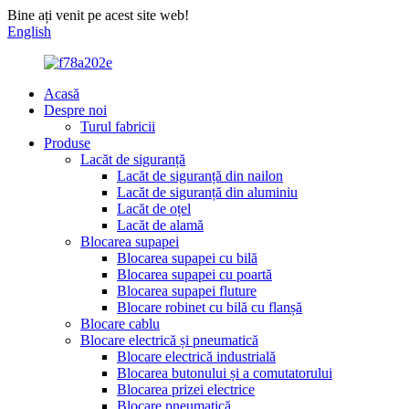
Bine ați venit pe acest site web!
English
Acasă
Despre noi
Turul fabricii
Produse
Lacăt de siguranță
Lacăt de siguranță din nailon
Lacăt de siguranță din aluminiu
Lacăt de oțel
Lacăt de alamă
Blocarea supapei
Blocarea supapei cu bilă
Blocarea supapei cu poartă
Blocarea supapei fluture
Blocare robinet cu bilă cu flanșă
Blocare cablu
Blocare electrică și pneumatică
Blocare electrică industrială
Blocarea butonului și a comutatorului
Blocarea prizei electrice
Blocare pneumatică