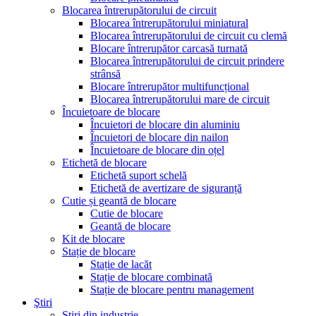
Blocarea întrerupătorului de circuit
Blocarea întrerupătorului miniatural
Blocarea întrerupătorului de circuit cu clemă
Blocare întrerupător carcasă turnată
Blocarea întrerupătorului de circuit prindere
strânsă
Blocare întrerupător multifuncțional
Blocarea întrerupătorului mare de circuit
Încuietoare de blocare
Încuietori de blocare din aluminiu
Încuietori de blocare din nailon
Încuietoare de blocare din oțel
Etichetă de blocare
Etichetă suport schelă
Etichetă de avertizare de siguranță
Cutie și geantă de blocare
Cutie de blocare
Geantă de blocare
Kit de blocare
Stație de blocare
Stație de lacăt
Stație de blocare combinată
Stație de blocare pentru management
Ştiri
Știri din industrie