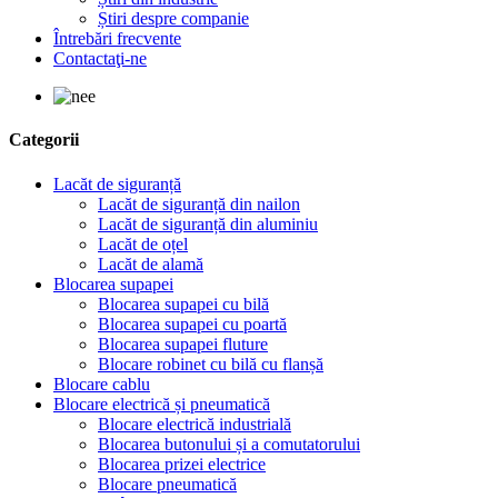
Știri despre companie
Întrebări frecvente
Contactaţi-ne
Categorii
Lacăt de siguranță
Lacăt de siguranță din nailon
Lacăt de siguranță din aluminiu
Lacăt de oțel
Lacăt de alamă
Blocarea supapei
Blocarea supapei cu bilă
Blocarea supapei cu poartă
Blocarea supapei fluture
Blocare robinet cu bilă cu flanșă
Blocare cablu
Blocare electrică și pneumatică
Blocare electrică industrială
Blocarea butonului și a comutatorului
Blocarea prizei electrice
Blocare pneumatică