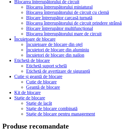
Blocarea întrerupătorului de circuit
Blocarea întrerupătorului miniatural
Blocarea întrerupătorului de circuit cu clemă
Blocare întrerupător carcasă turnată
Blocarea întrerupătorului de circuit prindere strânsă
Blocare întrerupător multifuncțional
Blocarea întrerupătorului mare de circuit
Încuietoare de blocare
Încuietoare de blocare din oțel
Încuietori de blocare din aluminiu
Încuietori de blocare din nailon
Etichetă de blocare
Etichetă suport schelă
Etichetă de avertizare de siguranță
Cutie și geantă de blocare
Cutie de blocare
Geantă de blocare
Kit de blocare
Stație de blocare
Stație de lacăt
Stație de blocare combinată
Stație de blocare pentru management
Produse recomandate